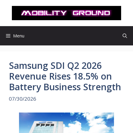
컨
텐
츠
로
건
Menu
너
뛰
기
Samsung SDI Q2 2026
Revenue Rises 18.5% on
Battery Business Strength
07/30/2026