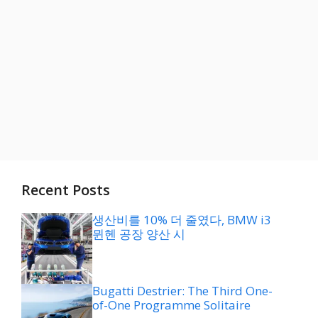
Recent Posts
생산비를 10% 더 줄였다, BMW i3
뮌헨 공장 양산 시
Bugatti Destrier: The Third One-
of-One Programme Solitaire