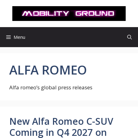
컨
텐
츠
로
건
Menu
너
뛰
기
ALFA ROMEO
Alfa romeo’s global press releases
New Alfa Romeo C-SUV
Coming in Q4 2027 on