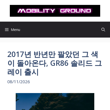
컨
텐
츠
로
건
Menu
너
뛰
기
2017년 반년만 팔았던 그 색
이 돌아온다, GR86 솔리드 그
레이 출시
08/11/2026