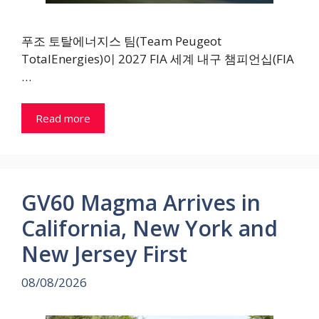
푸조 토탈에너지스 팀(Team Peugeot
TotalEnergies)이 2027 FIA 세계 내구 챔피언십(FIA
…
Read more
GV60 Magma Arrives in
California, New York and
New Jersey First
08/08/2026