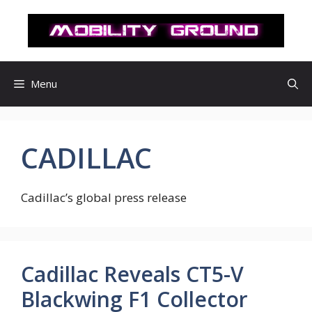
컨
텐
츠
로
건
Menu
너
뛰
기
CADILLAC
Cadillac’s global press release
Cadillac Reveals CT5-V
Blackwing F1 Collector