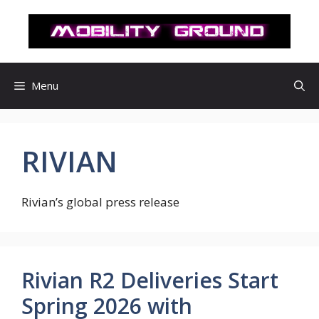
컨
텐
츠
로
건
Menu
너
뛰
기
RIVIAN
Rivian’s global press release
Rivian R2 Deliveries Start
Spring 2026 with