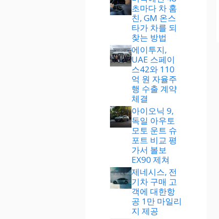
초마다 차 훔
친, GM 온스
타가 차를 되
찾는 방법
에이투지,
UAE 스페이
스42와 110
억 원 자율주
행 수출 계약
체결
아이오닉 9,
독일 아우토
모토 운트 슈
포트 비교 평
가서 볼보
EX90 제쳐
제네시스, 전
기차 구매 고
객에 대한항
공 1만 마일리
지 제공