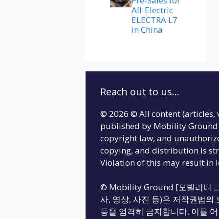
Pre-Sales for
All-Electric
ELECTRA L7
in China
Reach out to us...
© 2026 © All content (articles, 
published by Mobility Ground 
copyright law, and unauthoriz
copying, and distribution is str
Violation of this may result in 
© Mobility Ground [모빌
사, 영상, 사진 등)은 저작권법의 
등을 엄격히 금지합니다. 이를 어