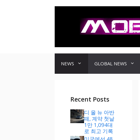
컨
텐
츠
로
건
너
뛰
기
NEWS
GLOBAL NEWS
Recent Posts
디 올 뉴 아반
떼, 계약 첫날
1만 1,094대
로 최고 기록
미국에선 48