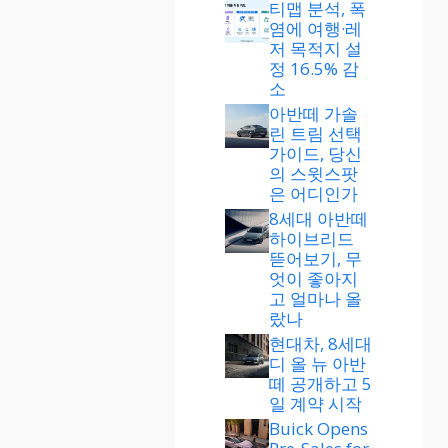
티맵 분석, 폭
염에 여행·레
저 목적지 설
정 16.5% 감
소
아반떼 가솔
린 트림 선택
가이드, 당신
의 스윗스팟
은 어디인가
8세대 아반떼
하이브리드
뜯어보기, 무
엇이 좋아지
고 얼마나 올
랐나
현대차, 8세대
디 올 뉴 아반
떼 공개하고 5
일 계약 시작
Buick Opens