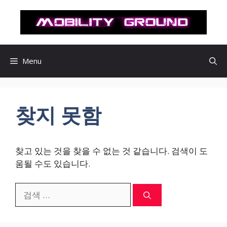
컨
텐
츠
로
건
Menu
너
뛰
기
찾지 못함
찾고 있는 것을 찾을 수 없는 것 같습니다. 검색이 도
움될 수도 있습니다.
검
색: