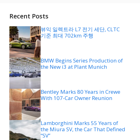
Recent Posts
뷰익 일렉트라 L7 전기 세단, CLTC
기준 최대 702km 주행
BMW Begins Series Production of
the New i3 at Plant Munich
Bentley Marks 80 Years in Crewe
With 107-Car Owner Reunion
Lamborghini Marks 55 Years of
the Miura SV, the Car That Defined
“SV”