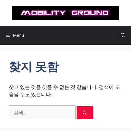
컨
텐
츠
로
건
Menu
너
뛰
기
찾지 못함
찾고 있는 것을 찾을 수 없는 것 같습니다. 검색이 도
움될 수도 있습니다.
검
색: