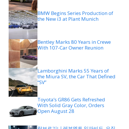
BMW Begins Series Production of
the New i3 at Plant Munich
Bentley Marks 80 Years in Crewe
With 107-Car Owner Reunion
Lamborghini Marks 55 Years of
the Miura SV, the Car That Defined
“SV”
Toyota’s GR86 Gets Refreshed
With Solid Gray Color, Orders
Open August 28
람보르기니 레부엘토 임파비도, 오직