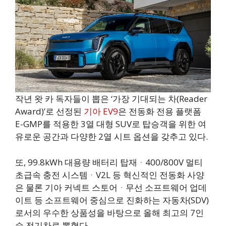
작년 왓 카 독자들이 뽑은 ‘가장 기대되는 차(Reader
Award)’로 선정된
기아 EV9
은 전동화 전용 플랫폼
E-GMP를 적용한 3열 대형 SUV로 탑승객을 위한 여
유로운 공간과 다양한 2열 시트 옵션을 갖추고 있다.
또, 99.8kWh 대용량 배터리 탑재ᆞ400/800V 멀티
초급속 충전 시스템ᆞV2L 등 혁신적인 전동화 사양
은 물론 기아 커넥트 스토어ᆞ무선 소프트웨어 업데
이트 등 소프트웨어 중심으로 진화하는 자동차(SDV)
로서의 우수한 상품성을 바탕으로 올해 최고의 7인
승 전기차로 뽑혔다.