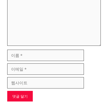
글
이
름
이
메
일
웹
사
이
트