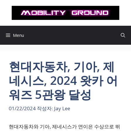
컨
텐
츠
로
건
Menu
너
뛰
기
현대자동차, 기아, 제
네시스, 2024 왓카 어
워즈 5관왕 달성
01/22/2024
작성자:
Jay Lee
현대자동차와 기아, 제네시스가 연이은 수상으로 뛰