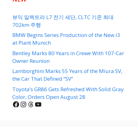
뷰익 일렉트라 L7 전기 세단, CLTC 기준 최대
702km 주행
BMW Begins Series Production of the New i3
at Plant Munich
Bentley Marks 80 Years in Crewe With 107-Car
Owner Reunion
Lamborghini Marks 55 Years of the Miura SV,
the Car That Defined “SV”
Toyota’s GR86 Gets Refreshed With Solid Gray
Color, Orders Open August 28
Facebook
Instagram
Threads
YouTube