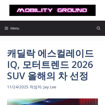
컨
텐
츠
로
건
Menu
너
뛰
기
캐딜락 에스컬레이드
IQ, 모터트렌드 2026
SUV 올해의 차 선정
11/24/2025
작성자:
Jay Lee