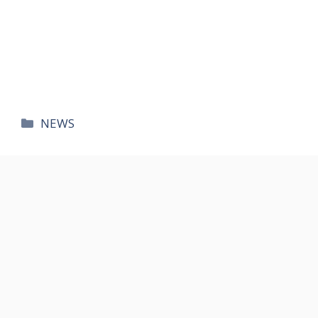
카
NEWS
테
고
리