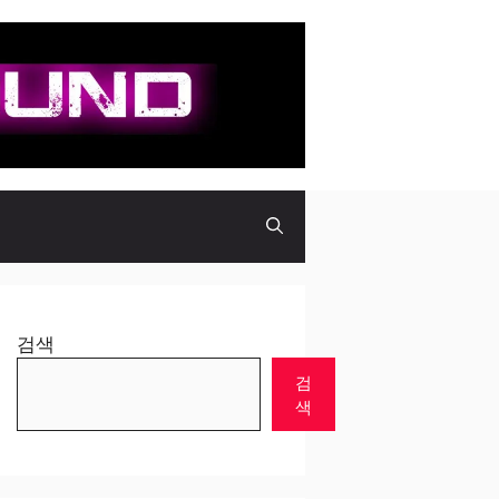
검색
검
색