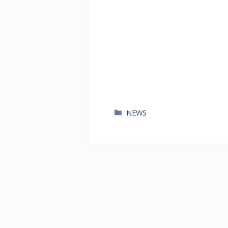
카
NEWS
테
고
리