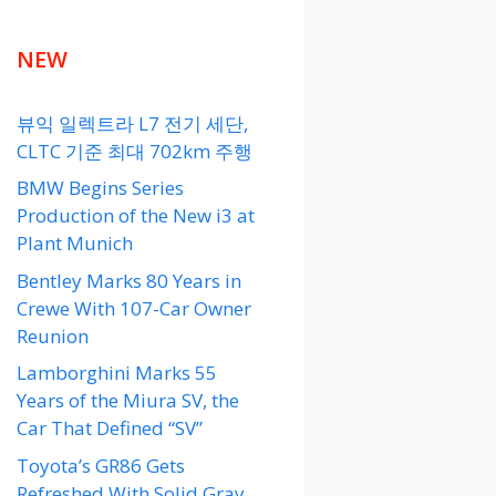
NEW
뷰익 일렉트라 L7 전기 세단,
CLTC 기준 최대 702km 주행
BMW Begins Series
Production of the New i3 at
Plant Munich
Bentley Marks 80 Years in
Crewe With 107-Car Owner
Reunion
Lamborghini Marks 55
Years of the Miura SV, the
Car That Defined “SV”
Toyota’s GR86 Gets
Refreshed With Solid Gray