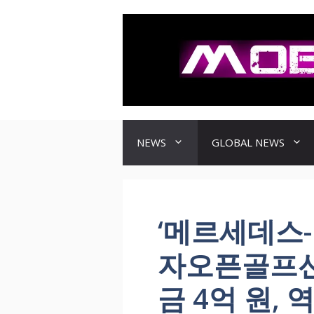
컨
텐
츠
로
건
너
뛰
기
NEWS
GLOBAL NEWS
‘메르세데스-
자오픈골프선
금 4억 원,