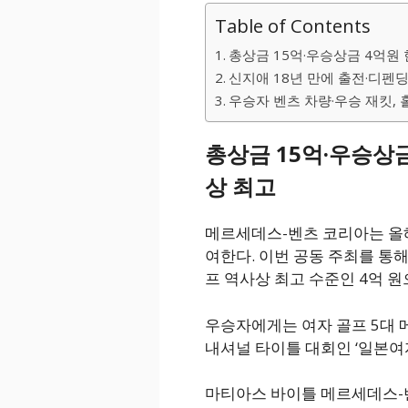
Table of Contents
총상금 15억·우승상금 4억원
신지애 18년 만에 출전·디펜
우승자 벤츠 차량·우승 재킷, 홀
총상금 15억·우승상
상 최고
메르세데스-벤츠 코리아는 올해
여한다. 이번 공동 주최를 통
프 역사상 최고 수준인 4억 원
우승자에게는 여자 골프 5대 메
내셔널 타이틀 대회인 ‘일본
마티아스 바이틀 메르세데스-