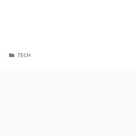
카
TECH
테
고
리