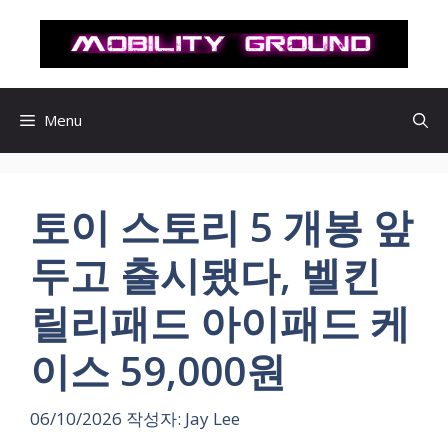
컨
텐
츠
로
건
Menu
너
뛰
기
토이 스토리 5 개봉 앞
두고 출시됐다, 벨킨
릴리패드 아이패드 케
이스 59,000원
06/10/2026
작성자:
Jay Lee