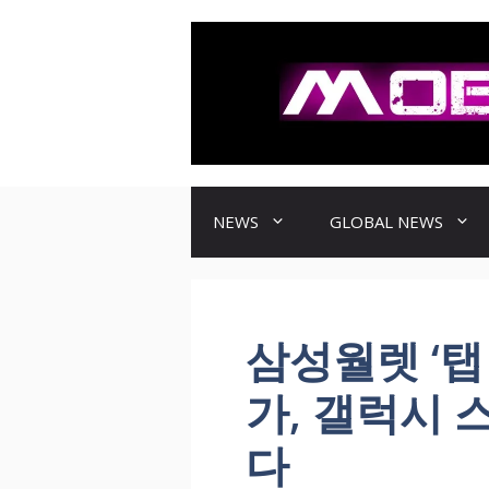
컨
텐
츠
로
건
너
뛰
기
NEWS
GLOBAL NEWS
삼성월렛 ‘탭 
가, 갤럭시 
다