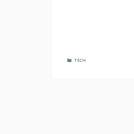
카
TECH
테
고
리