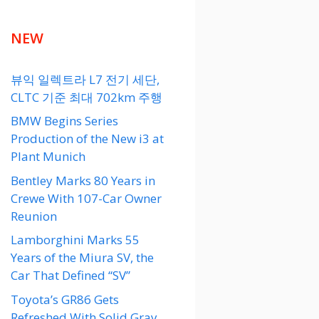
NEW
뷰익 일렉트라 L7 전기 세단,
CLTC 기준 최대 702km 주행
BMW Begins Series
Production of the New i3 at
Plant Munich
Bentley Marks 80 Years in
Crewe With 107-Car Owner
Reunion
Lamborghini Marks 55
Years of the Miura SV, the
Car That Defined “SV”
Toyota’s GR86 Gets
Refreshed With Solid Gray