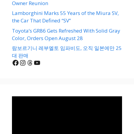
Owner Reunion
Lamborghini Marks 55 Years of the Miura SV,
the Car That Defined “SV”
Toyota’s GR86 Gets Refreshed With Solid Gray
Color, Orders Open August 28
람보르기니 레부엘토 임파비도, 오직 일본에만 25
대 판매
Facebook
Instagram
Threads
YouTube