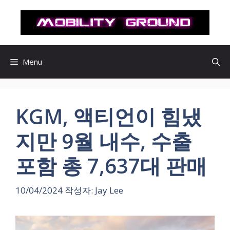
컨
텐
츠
로
건
Menu
너
뛰
기
KGM, 액티언이 힘냈
지만 9월 내수, 수출
포함 총 7,637대 판매
10/04/2024
작성자:
Jay Lee