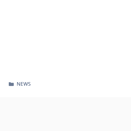
카
NEWS
테
고
리