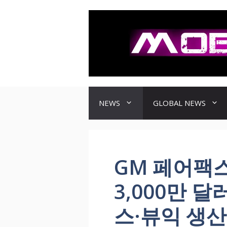
컨
텐
츠
로
건
너
뛰
기
NEWS
GLOBAL NEWS
GM 페어팩스
3,000만 달
스·뷰익 생산