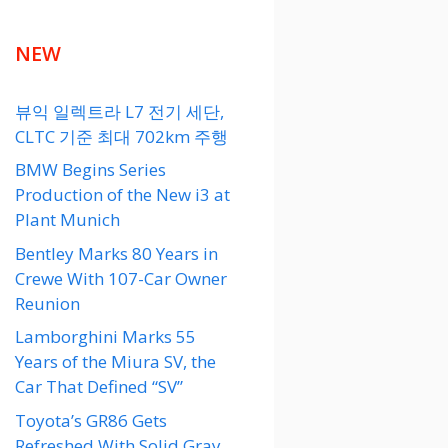
NEW
뷰익 일렉트라 L7 전기 세단,
CLTC 기준 최대 702km 주행
BMW Begins Series
Production of the New i3 at
Plant Munich
Bentley Marks 80 Years in
Crewe With 107-Car Owner
Reunion
Lamborghini Marks 55
Years of the Miura SV, the
Car That Defined “SV”
Toyota’s GR86 Gets
Refreshed With Solid Gray