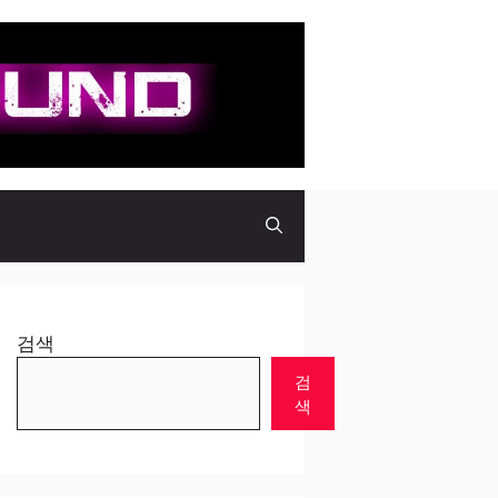
검색
검
색