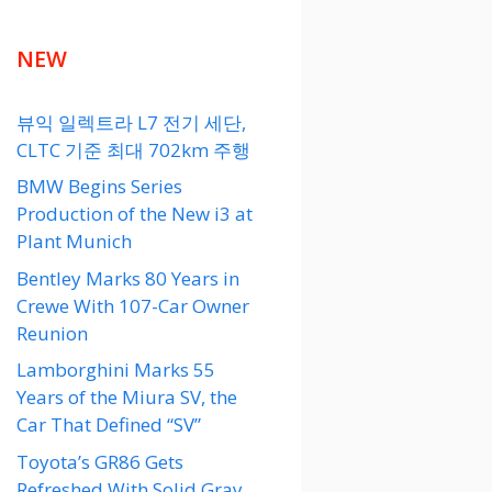
NEW
뷰익 일렉트라 L7 전기 세단,
CLTC 기준 최대 702km 주행
BMW Begins Series
Production of the New i3 at
Plant Munich
Bentley Marks 80 Years in
Crewe With 107-Car Owner
Reunion
Lamborghini Marks 55
Years of the Miura SV, the
Car That Defined “SV”
Toyota’s GR86 Gets
Refreshed With Solid Gray