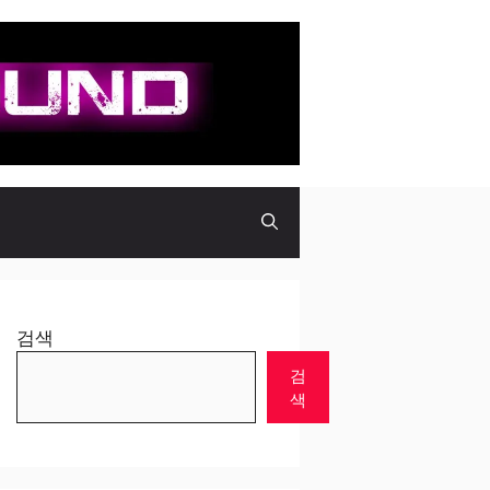
검색
검
색