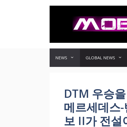
컨
텐
츠
로
건
너
뛰
기
NEWS
GLOBAL NEWS
DTM 우승을
메르세데스-벤츠
보 II가 전설