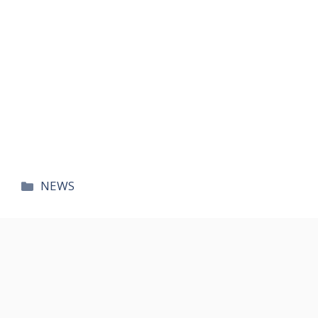
카
NEWS
테
고
리