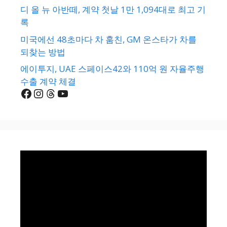
디 올 뉴 아반떼, 계약 첫날 1만 1,094대로 최고 기
록
미국에선 48초마다 차 훔친, GM 온스타가 차를
되찾는 방법
에이투지, UAE 스페이스42와 110억 원 자율주행
수출 계약 체결
Facebook
Instagram
Threads
YouTube