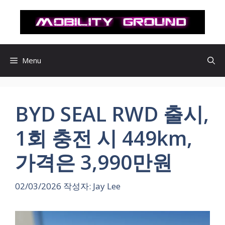
컨
텐
츠
로
건
Menu
너
뛰
기
BYD SEAL RWD 출시,
1회 충전 시 449km,
가격은 3,990만원
02/03/2026
작성자:
Jay Lee