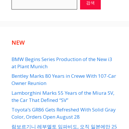
검색
NEW
BMW Begins Series Production of the New i3
at Plant Munich
Bentley Marks 80 Years in Crewe With 107-Car
Owner Reunion
Lamborghini Marks 55 Years of the Miura SV,
the Car That Defined “SV”
Toyota’s GR86 Gets Refreshed With Solid Gray
Color, Orders Open August 28
람보르기니 레부엘토 임파비도, 오직 일본에만 25