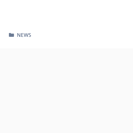
카
NEWS
테
고
리