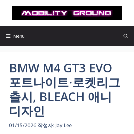
컨
텐
츠
로
건
Menu
너
뛰
기
BMW M4 GT3 EVO
포트나이트·로켓리그
출시, BLEACH 애니
디자인
01/15/2026
작성자:
Jay Lee