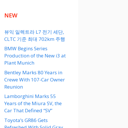
NEW
뷰익 일렉트라 L7 전기 세단,
CLTC 기준 최대 702km 주행
BMW Begins Series
Production of the New i3 at
Plant Munich
Bentley Marks 80 Years in
Crewe With 107-Car Owner
Reunion
Lamborghini Marks 55
Years of the Miura SV, the
Car That Defined “SV”
Toyota’s GR86 Gets
Refreshed With Solid Gray