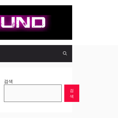
검색
검
색