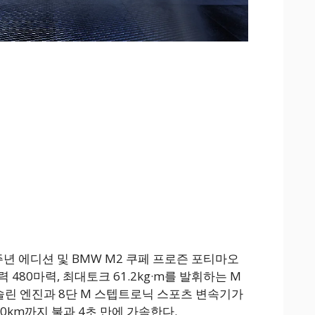
0주년 에디션 및 BMW M2 쿠페 프로즌 포티마오
480마력, 최대토크 61.2kg·m를 발휘하는 M
솔린 엔진과 8단 M 스텝트로닉 스포츠 변속기가
0km까지 불과 4초 만에 가속한다.