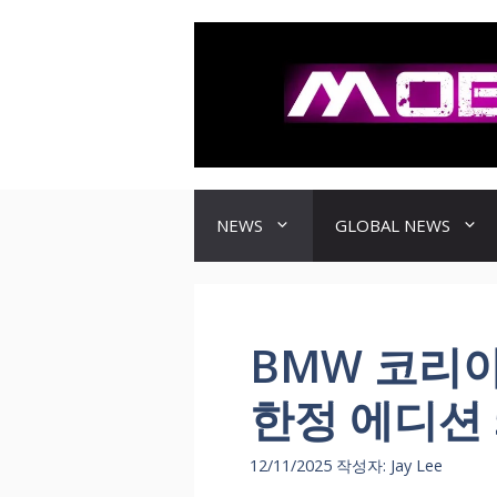
컨
텐
츠
로
건
너
뛰
기
NEWS
GLOBAL NEWS
BMW 코리아
한정 에디션 
12/11/2025
작성자:
Jay Lee