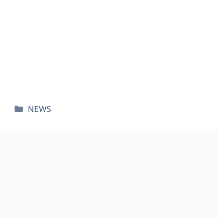
카
NEWS
테
고
리