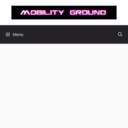
컨
텐
츠
로
건
Menu
너
뛰
기