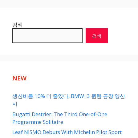
검색
검색
NEW
생산비를 10% 더 줄였다, BMW i3 뮌헨 공장 양산
시
Bugatti Destrier: The Third One-of-One
Programme Solitaire
Leaf NISMO Debuts With Michelin Pilot Sport