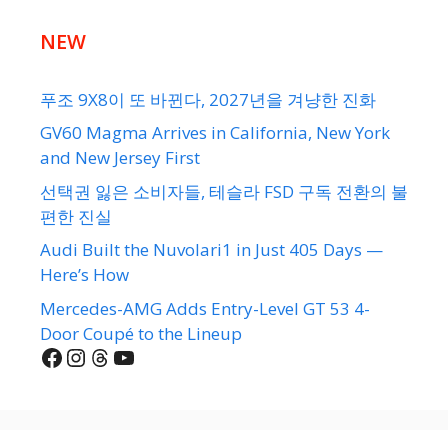
NEW
푸조 9X8이 또 바뀐다, 2027년을 겨냥한 진화
GV60 Magma Arrives in California, New York
and New Jersey First
선택권 잃은 소비자들, 테슬라 FSD 구독 전환의 불
편한 진실
Audi Built the Nuvolari1 in Just 405 Days —
Here’s How
Mercedes-AMG Adds Entry-Level GT 53 4-
Door Coupé to the Lineup
Facebook
Instagram
Threads
YouTube