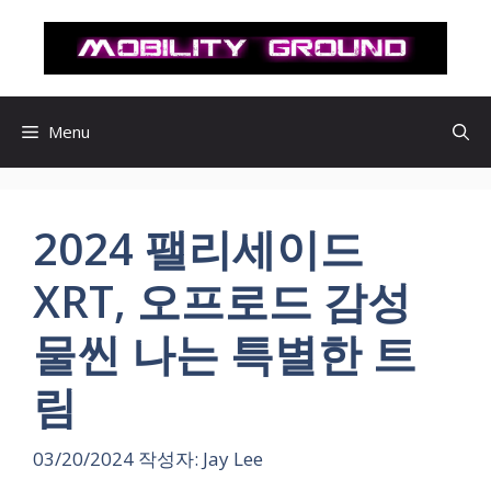
컨
텐
츠
로
건
Menu
너
뛰
기
2024 팰리세이드
XRT, 오프로드 감성
물씬 나는 특별한 트
림
03/20/2024
작성자:
Jay Lee