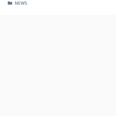
카
NEWS
테
고
리