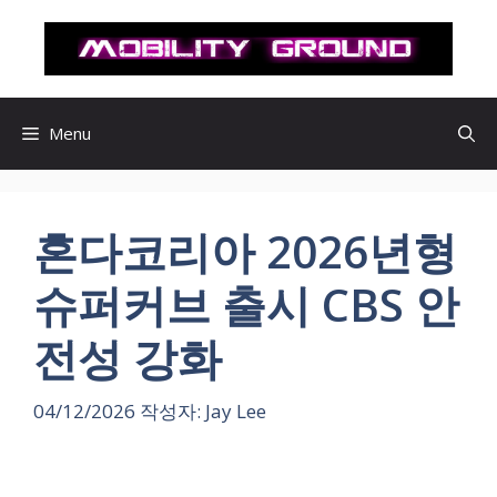
컨
텐
츠
로
건
Menu
너
뛰
기
혼다코리아 2026년형
슈퍼커브 출시 CBS 안
전성 강화
04/12/2026
작성자:
Jay Lee