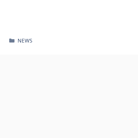
카
NEWS
테
고
리