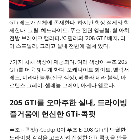
GTi 레드가 전체에 존재한다. 하지만 항상 절제와 함
께한다. 그릴, 헤드라이트, 푸조 전면 엠블럼, 휠 아치,
전방 브레이크 캘리퍼, ‘C 필러의 ‘208 GTi’ 배지, 리
어 스포일러, 그리고 실내 전반에 걸쳐 있다.
7가지 차체 색상이 제공되며, 여러 색상이 푸조 205
GTi를 더욱 빛나게 한다. 오케나이트 화이트, 엘릭서
레드, 미라마 블루(신규 색상), 페를라 네라 블랙, 아
르텐스 그레이, 셀레늄 그레이, 아게다 옐로다.
205 GTi를 오마주한 실내, 드라이빙
즐거움에 헌신한 GTi-콕핏
푸조 i-콕핏(i-Cockpit)이 푸조 E-208 GTi의 탁월한
드라이빙 감각을 고조시켜 진정한 GTi-콕핏을 만들