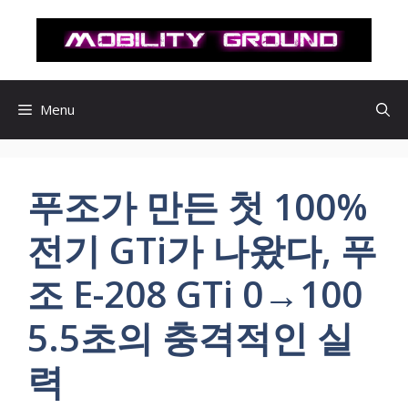
컨
텐
츠
로
건
Menu
너
뛰
기
푸조가 만든 첫 100%
전기 GTi가 나왔다, 푸
조 E-208 GTi 0→100
5.5초의 충격적인 실
력