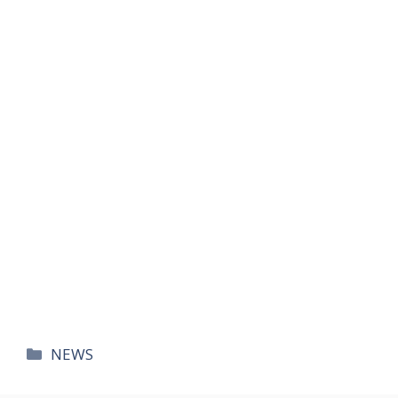
카
NEWS
테
고