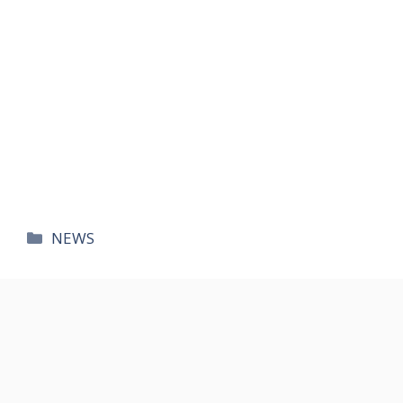
카
NEWS
테
고
리