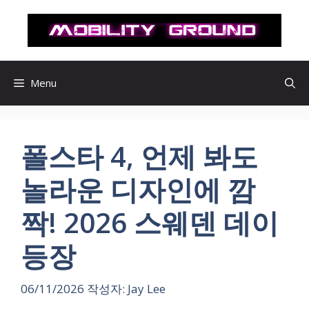
컨
텐
츠
로
건
Menu
너
뛰
기
폴스타 4, 언제 봐도
놀라운 디자인에 깜
짝! 2026 스웨덴 데이
등장
06/11/2026
작성자:
Jay Lee