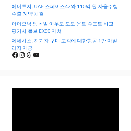
에이투지, UAE 스페이스42와 110억 원 자율주행
수출 계약 체결
아이오닉 9, 독일 아우토 모토 운트 슈포트 비교
평가서 볼보 EX90 제쳐
제네시스, 전기차 구매 고객에 대한항공 1만 마일
리지 제공
Facebook
Instagram
Threads
YouTube