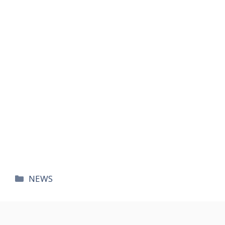
카
NEWS
테
고
리