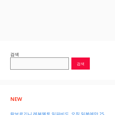
검색
검색
NEW
람보르기니 레부엘토 임파비도, 오직 일본에만 25