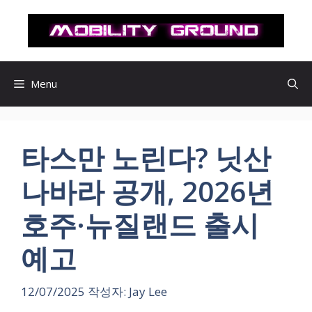
컨
텐
츠
로
건
Menu
너
뛰
기
타스만 노린다? 닛산
나바라 공개, 2026년
호주·뉴질랜드 출시
예고
12/07/2025
작성자:
Jay Lee