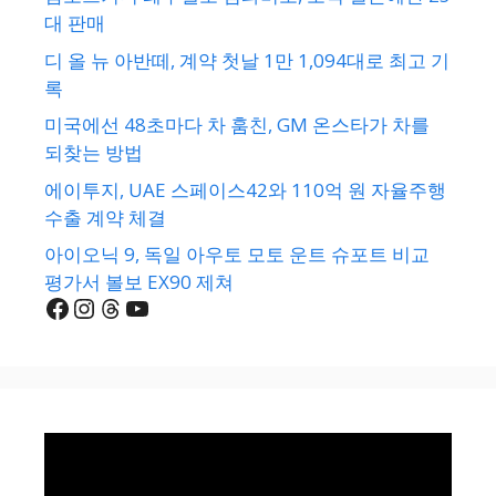
대 판매
디 올 뉴 아반떼, 계약 첫날 1만 1,094대로 최고 기
록
미국에선 48초마다 차 훔친, GM 온스타가 차를
되찾는 방법
에이투지, UAE 스페이스42와 110억 원 자율주행
수출 계약 체결
아이오닉 9, 독일 아우토 모토 운트 슈포트 비교
평가서 볼보 EX90 제쳐
Facebook
Instagram
Threads
YouTube