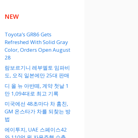
NEW
Toyota’s GR86 Gets
Refreshed With Solid Gray
Color, Orders Open August
28
람보르기니 레부엘토 임파비
도, 오직 일본에만 25대 판매
디 올 뉴 아반떼, 계약 첫날 1
만 1,094대로 최고 기록
미국에선 48초마다 차 훔친,
GM 온스타가 차를 되찾는 방
법
에이투지, UAE 스페이스42
와 110억 원 자율주행 수출