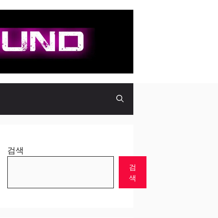
검색
검
색