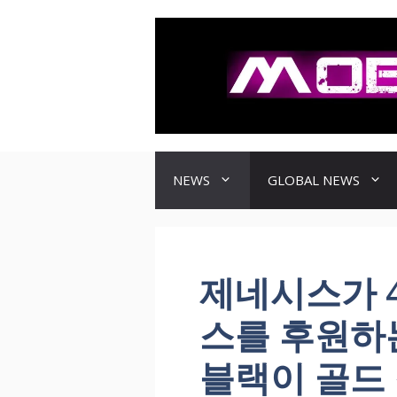
컨
텐
츠
로
건
너
뛰
기
NEWS
GLOBAL NEWS
제네시스가 
스를 후원하는
블랙이 골드