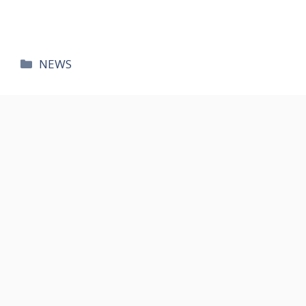
카
NEWS
테
고
리