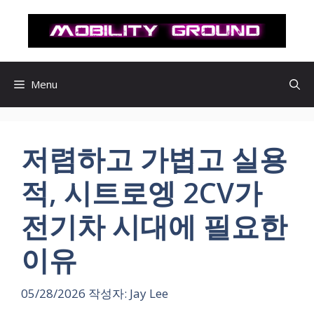
컨
텐
츠
로
건
Menu
너
뛰
기
저렴하고 가볍고 실용
적, 시트로엥 2CV가
전기차 시대에 필요한
이유
05/28/2026
작성자:
Jay Lee