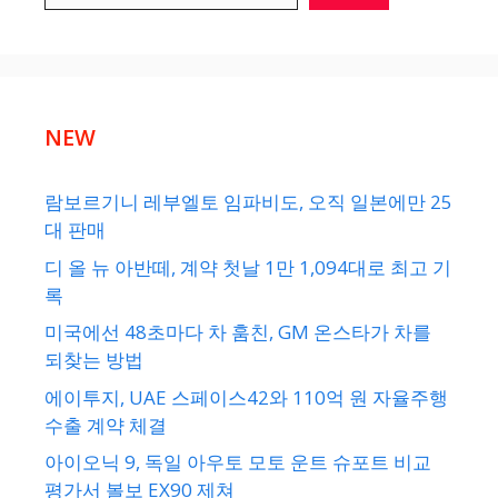
NEW
람보르기니 레부엘토 임파비도, 오직 일본에만 25
대 판매
디 올 뉴 아반떼, 계약 첫날 1만 1,094대로 최고 기
록
미국에선 48초마다 차 훔친, GM 온스타가 차를
되찾는 방법
에이투지, UAE 스페이스42와 110억 원 자율주행
수출 계약 체결
아이오닉 9, 독일 아우토 모토 운트 슈포트 비교
평가서 볼보 EX90 제쳐