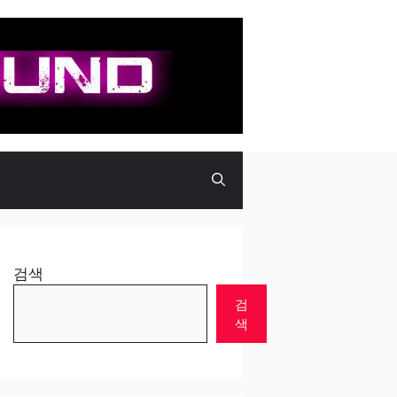
검색
검
색