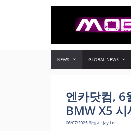
컨
텐
츠
로
건
너
뛰
기
NEWS
GLOBAL NEWS
엔카닷컴, 6
BMW X5 
06/07/2025
작성자:
Jay Lee