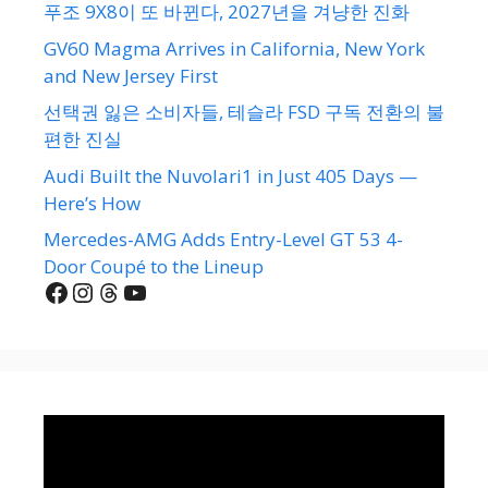
푸조 9X8이 또 바뀐다, 2027년을 겨냥한 진화
GV60 Magma Arrives in California, New York
and New Jersey First
선택권 잃은 소비자들, 테슬라 FSD 구독 전환의 불
편한 진실
Audi Built the Nuvolari1 in Just 405 Days —
Here’s How
Mercedes-AMG Adds Entry-Level GT 53 4-
Door Coupé to the Lineup
Facebook
Instagram
Threads
YouTube