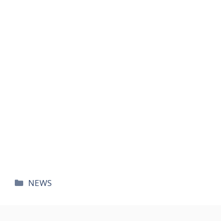
카
NEWS
테
고
리