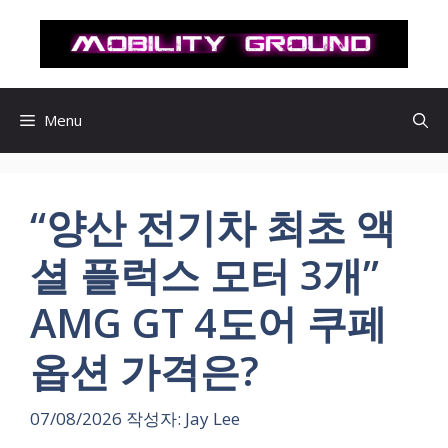
컨
텐
츠
로
건
Menu
너
뛰
기
“양산 전기차 최초 액
셜 플럭스 모터 3개”
AMG GT 4도어 쿠페
옵션 가격은?
07/08/2026
작성자:
Jay Lee