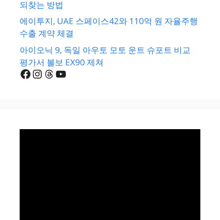
되찾는 방법
에이투지, UAE 스페이스42와 110억 원 자율주행
수출 계약 체결
아이오닉 9, 독일 아우토 모토 운트 슈포트 비교
평가서 볼보 EX90 제쳐
Facebook
Instagram
Threads
YouTube