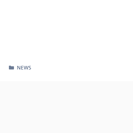
카
NEWS
테
고
리