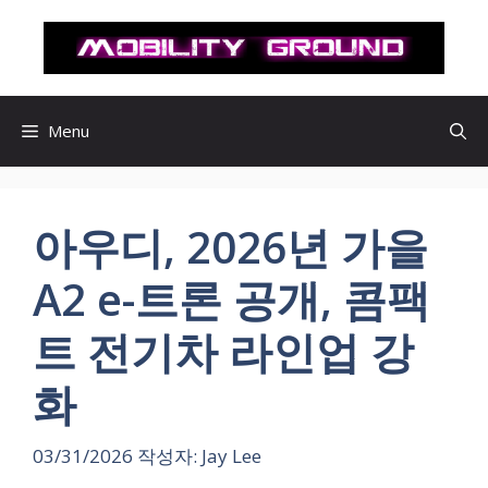
컨
텐
츠
로
건
Menu
너
뛰
기
아우디, 2026년 가을
A2 e-트론 공개, 콤팩
트 전기차 라인업 강
화
03/31/2026
작성자:
Jay Lee