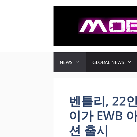
컨
텐
츠
로
건
너
뛰
기
NEWS
GLOBAL NEWS
벤틀리, 22
이가 EWB 
션 출시