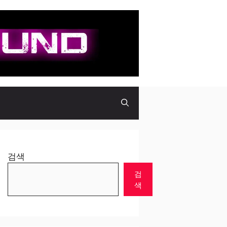
검색
검
색