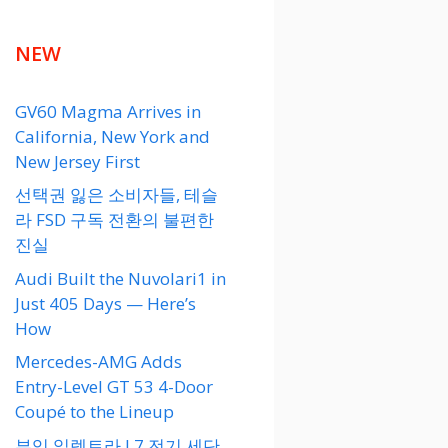
NEW
GV60 Magma Arrives in
California, New York and
New Jersey First
선택권 잃은 소비자들, 테슬
라 FSD 구독 전환의 불편한
진실
Audi Built the Nuvolari1 in
Just 405 Days — Here’s
How
Mercedes-AMG Adds
Entry-Level GT 53 4-Door
Coupé to the Lineup
뷰익 일렉트라 L7 전기 세단,