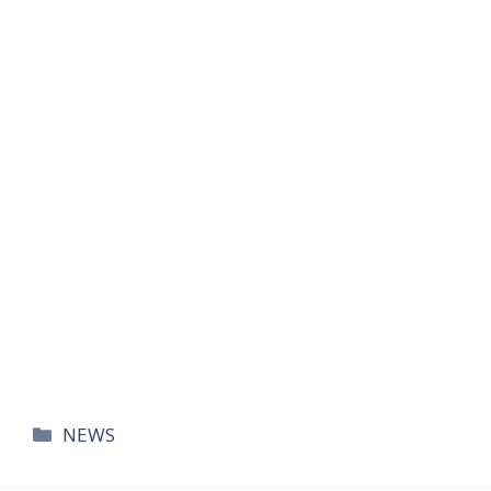
카
NEWS
테
고