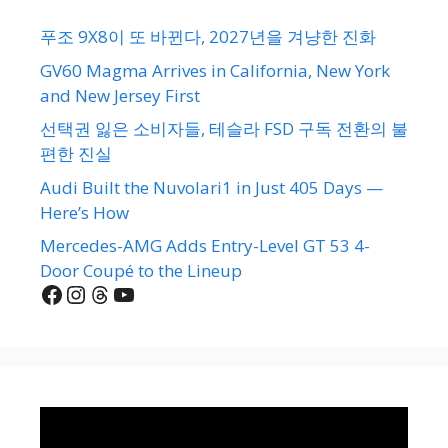
푸조 9X8이 또 바뀐다, 2027년을 겨냥한 진화
GV60 Magma Arrives in California, New York
and New Jersey First
선택권 잃은 소비자들, 테슬라 FSD 구독 전환의 불
편한 진실
Audi Built the Nuvolari1 in Just 405 Days —
Here’s How
Mercedes-AMG Adds Entry-Level GT 53 4-
Door Coupé to the Lineup
Facebook
Instagram
Threads
YouTube