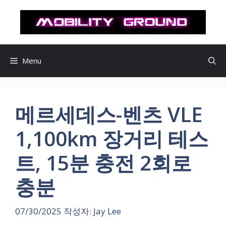
컨
텐
츠
로
건
Menu
너
뛰
기
메르세데스-벤츠 VLE
1,100km 장거리 테스
트, 15분 충전 2회로
충분
07/30/2025
작성자:
Jay Lee