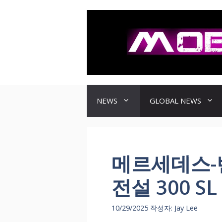
컨
텐
츠
로
건
너
뛰
기
NEWS
GLOBAL NEWS
메르세데스-
전설 300 S
10/29/2025
작성자:
Jay Lee