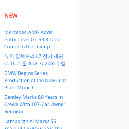
NEW
Mercedes-AMG Adds
Entry-Level GT 53 4-Door
Coupé to the Lineup
뷰익 일렉트라 L7 전기 세단,
CLTC 기준 최대 702km 주행
BMW Begins Series
Production of the New i3 at
Plant Munich
Bentley Marks 80 Years in
Crewe With 107-Car Owner
Reunion
Lamborghini Marks 55
Years of the Miura SV, the