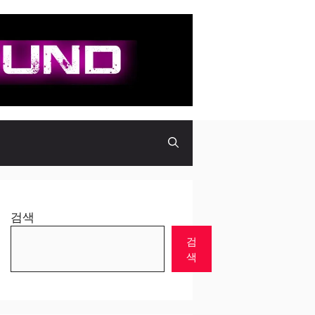
검색
검
색