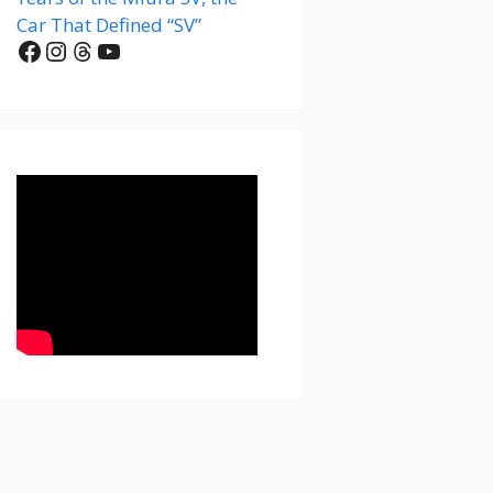
Car That Defined “SV”
Facebook
Instagram
Threads
YouTube