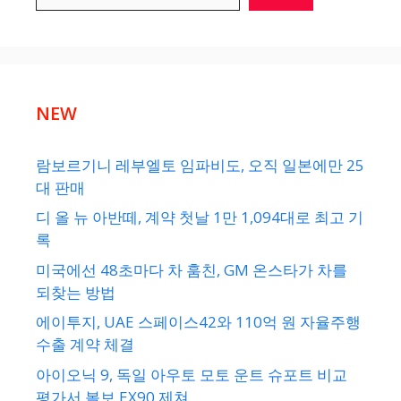
NEW
람보르기니 레부엘토 임파비도, 오직 일본에만 25
대 판매
디 올 뉴 아반떼, 계약 첫날 1만 1,094대로 최고 기
록
미국에선 48초마다 차 훔친, GM 온스타가 차를
되찾는 방법
에이투지, UAE 스페이스42와 110억 원 자율주행
수출 계약 체결
아이오닉 9, 독일 아우토 모토 운트 슈포트 비교
평가서 볼보 EX90 제쳐