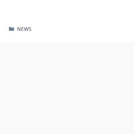
카
NEWS
테
고
리