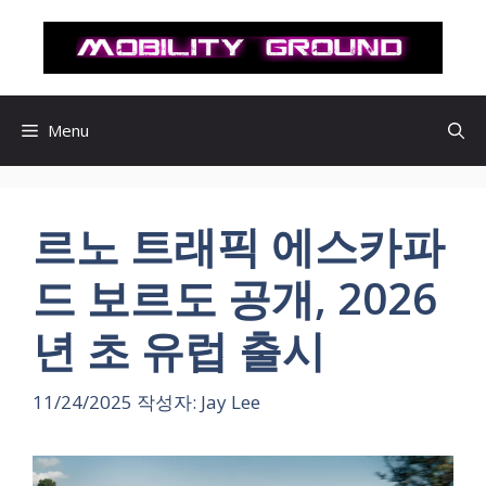
컨
텐
츠
로
건
Menu
너
뛰
기
르노 트래픽 에스카파
드 보르도 공개, 2026
년 초 유럽 출시
11/24/2025
작성자:
Jay Lee