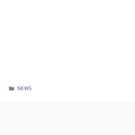
카
NEWS
테
고
리