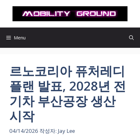
컨
텐
츠
로
건
Menu
너
뛰
기
르노코리아 퓨처레디
플랜 발표, 2028년 전
기차 부산공장 생산
시작
04/14/2026
작성자:
Jay Lee