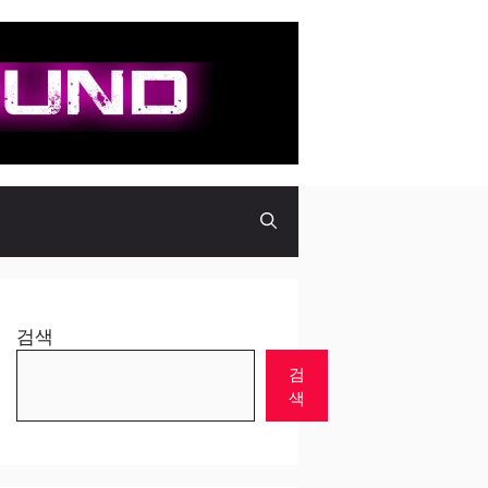
검색
검
색