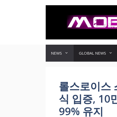
컨
텐
츠
로
건
너
뛰
기
NEWS
GLOBAL NEWS
롤스로이스 
식 입증, 1
99% 유지