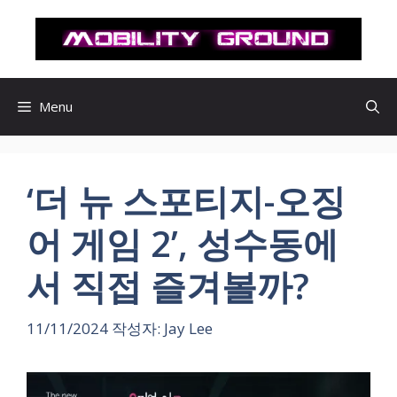
컨
텐
츠
로
건
Menu
너
뛰
기
‘더 뉴 스포티지-오징
어 게임 2’, 성수동에
서 직접 즐겨볼까?
11/11/2024
작성자:
Jay Lee