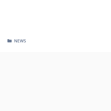
카
NEWS
테
고
리