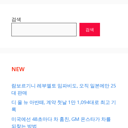
검색
검색
NEW
람보르기니 레부엘토 임파비도, 오직 일본에만 25
대 판매
디 올 뉴 아반떼, 계약 첫날 1만 1,094대로 최고 기
록
미국에선 48초마다 차 훔친, GM 온스타가 차를
되찾는 방법