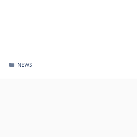
카
NEWS
테
고
리