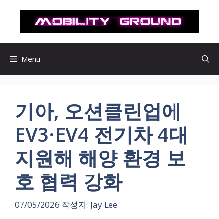
컨
텐
츠
로
건
Menu
너
뛰
기
기아, 오션클린업에
EV3·EV4 전기차 4대
지원해 해양 환경 보
호 협력 강화
07/05/2026
작성자:
Jay Lee