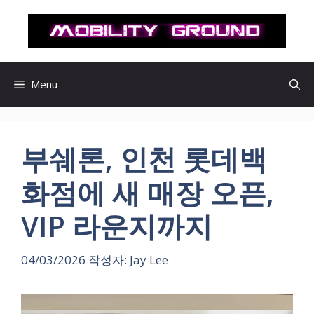
컨
텐
츠
로
건
Menu
너
뛰
기
부쉐론, 인천 롯데백
화점에 새 매장 오픈,
VIP 라운지까지
04/03/2026
작성자:
Jay Lee