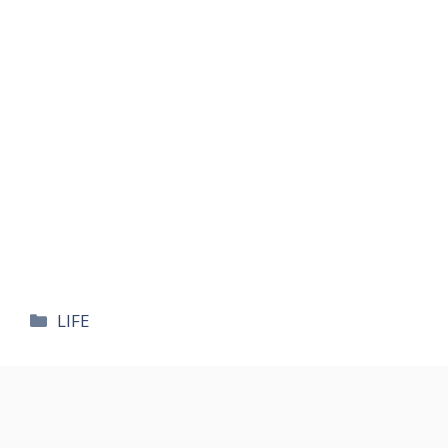
카
LIFE
테
고
리