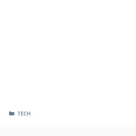
카
TECH
테
고
리