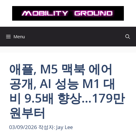
컨
텐
츠
로
건
Menu
너
뛰
기
애플, M5 맥북 에어
공개, AI 성능 M1 대
비 9.5배 향상…179만
원부터
03/09/2026
작성자:
Jay Lee