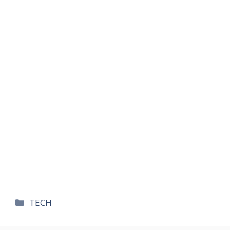
카
TECH
테
고