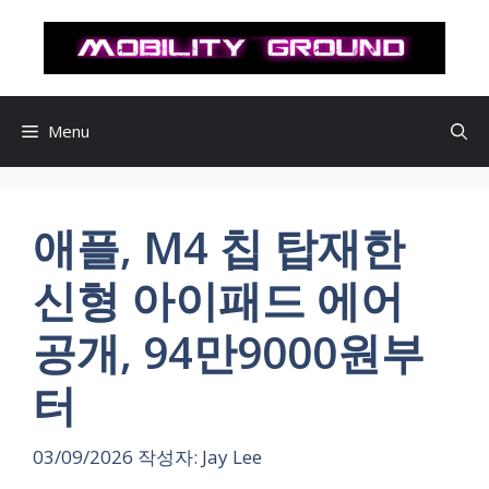
컨
텐
츠
로
건
Menu
너
뛰
기
애플, M4 칩 탑재한
신형 아이패드 에어
공개, 94만9000원부
터
03/09/2026
작성자:
Jay Lee