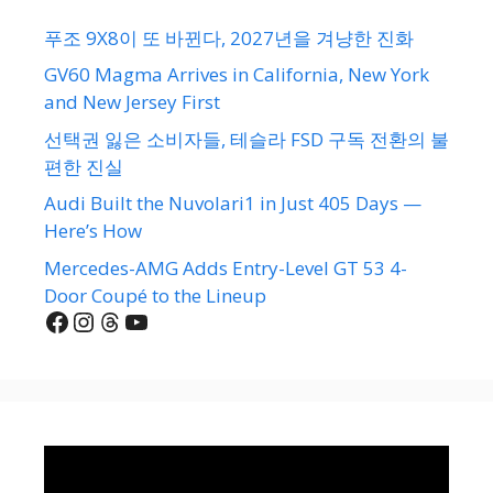
푸조 9X8이 또 바뀐다, 2027년을 겨냥한 진화
GV60 Magma Arrives in California, New York
and New Jersey First
선택권 잃은 소비자들, 테슬라 FSD 구독 전환의 불
편한 진실
Audi Built the Nuvolari1 in Just 405 Days —
Here’s How
Mercedes-AMG Adds Entry-Level GT 53 4-
Door Coupé to the Lineup
Facebook
Instagram
Threads
YouTube