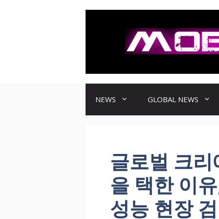
컨
텐
츠
로
건
너
뛰
기
NEWS
GLOBAL NEWS
글로벌 크리
을 택한 이유
성능 현장 