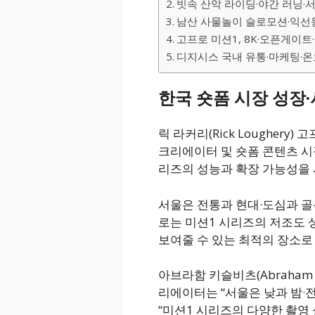
빗속 산악 라이딩·야간 러닝·
남산 사물놀이 슬로모션·익선
고프로 미션1, 8K·오픈게이
디지시스 국내 유통·마케팅·
한국 숏폼 시장 성장
릭 라커리(Rick Lougher
크리에이터 및 숏폼 콘텐츠 시
리즈의 성능과 확장 가능성을 
서울은 전통과 현대·도심과 골
로는 미션1 시리즈의 저조도
보여줄 수 있는 최적의 장소로
아브라함 키슬비츠(Abraham K
리에이터는 “서울은 낮과 밤·
“미션1 시리즈의 다양한 촬영