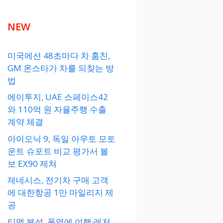
NEW
미국에선 48초마다 차 훔친,
GM 온스타가 차를 되찾는 방
법
에이투지, UAE 스페이스42
와 110억 원 자율주행 수출
계약 체결
아이오닉 9, 독일 아우토 모토
운트 슈포트 비교 평가서 볼
보 EX90 제쳐
제네시스, 전기차 구매 고객
에 대한항공 1만 마일리지 제
공
티맵 분석, 폭염에 여행·레저