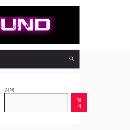
검색
검
색