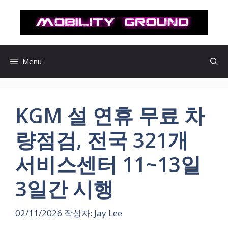
컨
텐
츠
로
건
Menu
너
뛰
기
KGM 설 연휴 무료 차
량점검, 전국 321개
서비스센터 11~13일
3일간 시행
02/11/2026
작성자:
Jay Lee