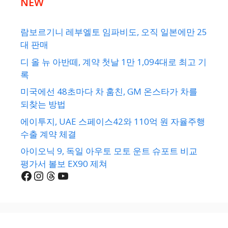
NEW
람보르기니 레부엘토 임파비도, 오직 일본에만 25
대 판매
디 올 뉴 아반떼, 계약 첫날 1만 1,094대로 최고 기
록
미국에선 48초마다 차 훔친, GM 온스타가 차를
되찾는 방법
에이투지, UAE 스페이스42와 110억 원 자율주행
수출 계약 체결
아이오닉 9, 독일 아우토 모토 운트 슈포트 비교
평가서 볼보 EX90 제쳐
Facebook
Instagram
Threads
YouTube