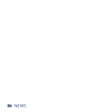
카
NEWS
테