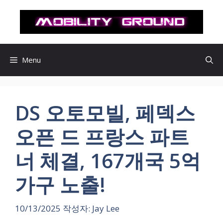
컨
텐
츠
로
건
Menu
너
뛰
기
DS 오토모빌, 페덱스
오픈 드 프랑스 파트
너 체결, 167개국 5억
가구 노출!
10/13/2025
작성자:
Jay Lee