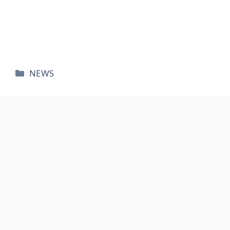
카
NEWS
테
고
리