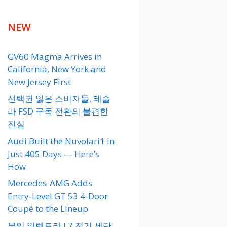
NEW
GV60 Magma Arrives in
California, New York and
New Jersey First
선택권 잃은 소비자들, 테슬
라 FSD 구독 전환의 불편한
진실
Audi Built the Nuvolari1 in
Just 405 Days — Here’s
How
Mercedes-AMG Adds
Entry-Level GT 53 4-Door
Coupé to the Lineup
뷰익 일렉트라 L7 전기 세단,