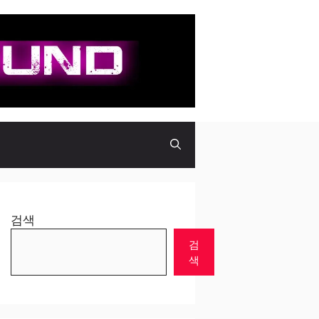
검색
검
색