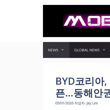
컨
텐
츠
로
건
너
뛰
기
NEWS
GLOBAL NEWS
BYD코리아,
픈…동해안권
05/01/2026
작성자:
Jay Lee