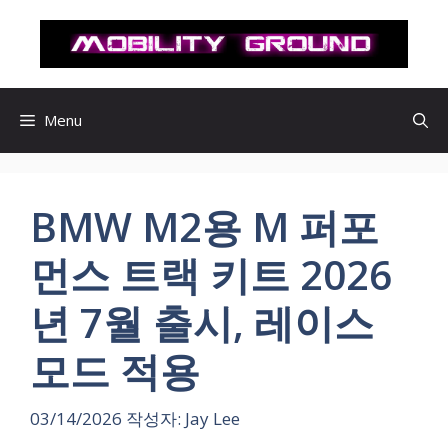
컨
텐
츠
로
건
Menu
너
뛰
기
BMW M2용 M 퍼포
먼스 트랙 키트 2026
년 7월 출시, 레이스
모드 적용
03/14/2026
작성자:
Jay Lee