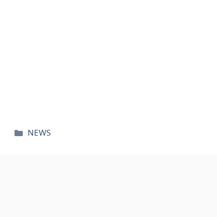
카
NEWS
테
고
리