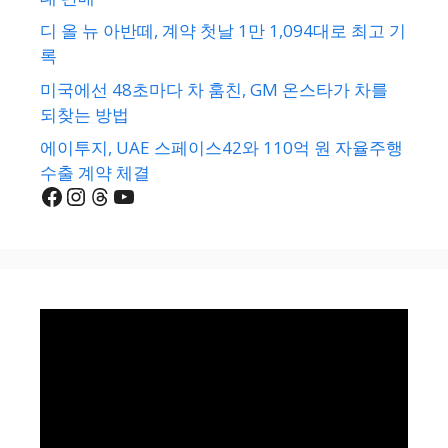
디 올 뉴 아반떼, 계약 첫날 1만 1,094대로 최고 기
록
미국에선 48초마다 차 훔친, GM 온스타가 차를
되찾는 방법
에이투지, UAE 스페이스42와 110억 원 자율주행
수출 계약 체결
Facebook
Instagram
Threads
YouTube