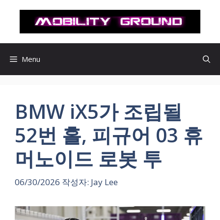
컨
텐
츠
로
건
Menu
너
뛰
기
BMW iX5가 조립될
52번 홀, 피규어 03 휴
머노이드 로봇 투
06/30/2026
작성자:
Jay Lee