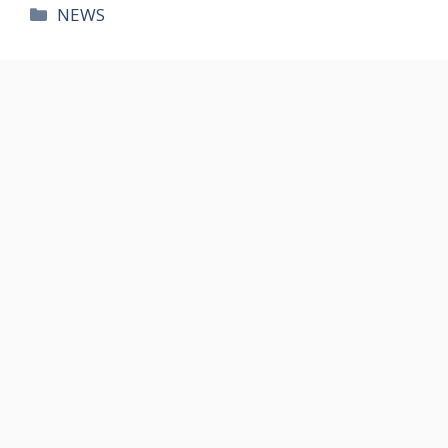
카
NEWS
테
고
리