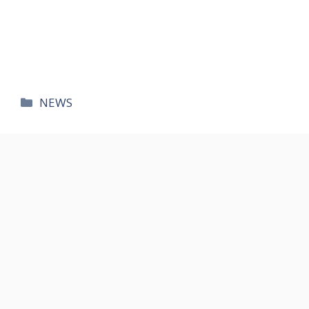
카
NEWS
테
고
리