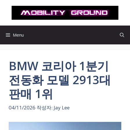
컨
텐
츠
로
건
Menu
너
뛰
기
BMW 코리아 1분기
전동화 모델 2913대
판매 1위
04/11/2026
작성자:
Jay Lee