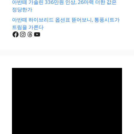
아반떼 가솔린 336만원 인상, 26마력 더한 값은
정당한가
아반떼 하이브리드 옵션표 뜯어보니, 통풍시트가
트림을 가른다
Facebook
Instagram
Threads
YouTube