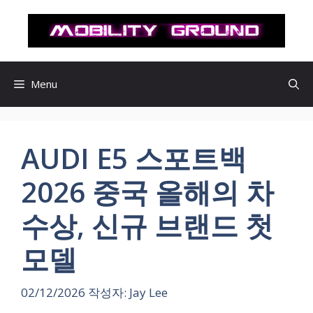
컨
텐
츠
로
건
Menu
너
뛰
기
AUDI E5 스포트백
2026 중국 올해의 차
수상, 신규 브랜드 첫
모델
02/12/2026
작성자:
Jay Lee