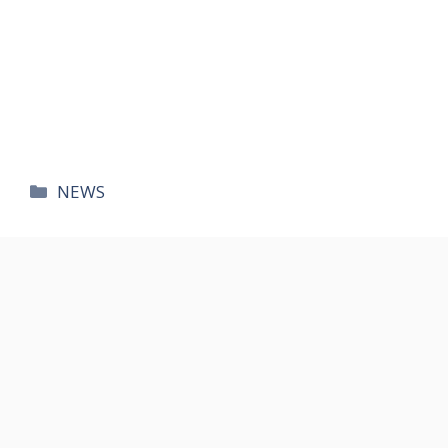
카
NEWS
테
고
리