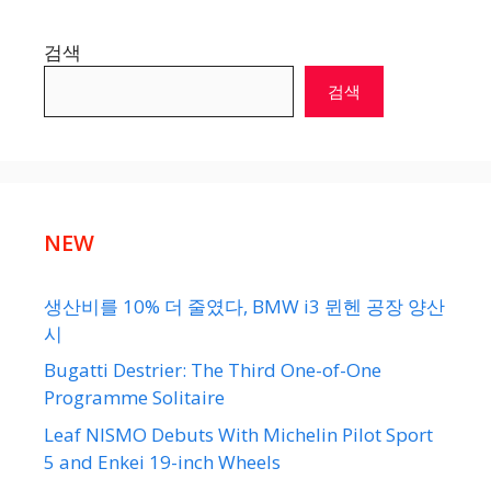
검색
검색
NEW
생산비를 10% 더 줄였다, BMW i3 뮌헨 공장 양산
시
Bugatti Destrier: The Third One-of-One
Programme Solitaire
Leaf NISMO Debuts With Michelin Pilot Sport
5 and Enkei 19-inch Wheels