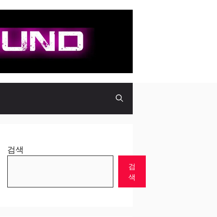
검색
검
색