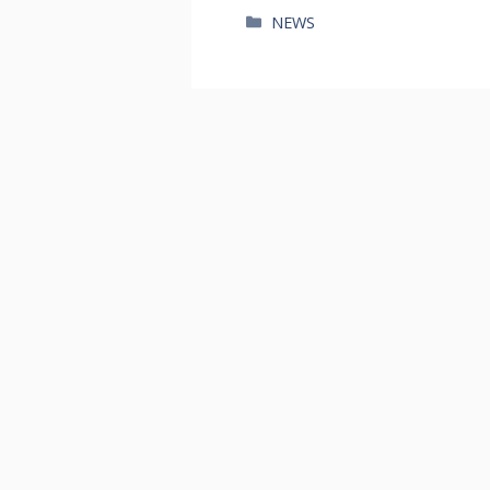
카
NEWS
테
고
리