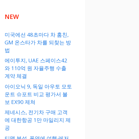
NEW
미국에선 48초마다 차 훔친,
GM 온스타가 차를 되찾는 방
법
에이투지, UAE 스페이스42
와 110억 원 자율주행 수출
계약 체결
아이오닉 9, 독일 아우토 모토
운트 슈포트 비교 평가서 볼
보 EX90 제쳐
제네시스, 전기차 구매 고객
에 대한항공 1만 마일리지 제
공
티맵 분석, 폭염에 여행·레저