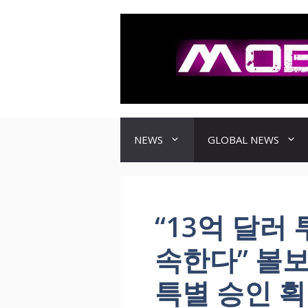
컨
텐
츠
로
건
너
뛰
기
NEWS
GLOBAL NEWS
“13억 달러
속한다” 볼보
특별 승인 